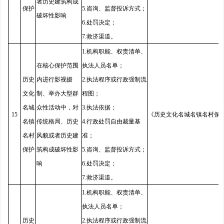
者历史建筑构成
保护
5.咨询、监督投诉方式；
破坏性影响
6.处罚决定；
7.救济渠道。
1.机构职能、权责清单、
在核心保护范围
执法人员名单；
历史
内进行影视摄
2.执法程序或行政强制流
文化
制、举办大型群
程图；
名城
众性活动中，对
3.执法依据；
15
《历史文化名城名镇名村保
名镇
传统格局、历史
4.行政处罚自由裁量基
名村
风貌或者历史建
准；
保护
筑构成破坏性影
5.咨询、监督投诉方式；
响
6.处罚决定；
7.救济渠道。
1.机构职能、权责清单、
执法人员名单；
历史
2.执法程序或行政强制流