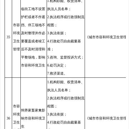
1.机构职能、权责清单、
临街工地不设置
执法人员名单；
护栏或者不作遮
2.执法程序或行政强制流
市容
挡、停工场地不
程图；
环境
及时整理并作必
3.执法依据；
35
《城市市容和环境卫生管理
卫生
要覆盖或者竣工
4.行政处罚自由裁量基
管理
后不及时清理和
准；
平整场地，影响
5.咨询、监督投诉方式；
市容和环境卫生
6.处罚决定；
7.救济渠道。
1.机构职能、权责清单、
执法人员名单；
2.执法程序或行政强制流
市容
程图；
饲养家畜家禽影
环境
3.执法依据；
36
响市容和环境卫
《城市市容和环境卫生管理
卫生
4.行政处罚自由裁量基
生