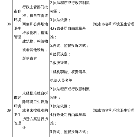
2.执法程序或行政强制流
行政主管部门批
市容
程图；
准，擅自在街道
环境
3.执法依据；
38
两侧和公共场地
《城市市容和环境卫生管理
卫生
4.行政处罚自由裁量基
堆放物料，搭建
管理
准；
建筑物、构筑物
5.咨询、监督投诉方式；
或者其他设施，
6.处罚决定；
影响市容
7.救济渠道。
1.机构职能、权责清单、
执法人员名单；
2.执法程序或行政强制流
未经批准擅自拆
市容
程图；
除环境卫生设施
环境
3.执法依据；
39
或者未按批准的
《城市市容和环境卫生管理
卫生
4.行政处罚自由裁量基
拆迁方案进行拆
管理
准；
迁
5.咨询、监督投诉方式；