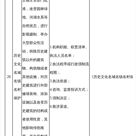
文物主管部门批
准，改变园林绿
地、河湖水系等
自然状态，进行
影视摄制、举办
大型群众性活
1.机构职能、权责清单、
动，拆除历史建
历史
执法人员名单；
筑以外的建筑
文化
2.执法程序或行政强制流
物、构筑物或者
名城
程图；
20
其他设施，对历
《历史文化名城名镇名村保
名镇
3.执法依据；
史建筑进行外部
名村
4.咨询、监督投诉方式；
修缮装饰、添加
保护
5.强制决定；
设施以及改变历
6.救济渠道。
史建筑的结构或
者使用性质，其
他影响传统格