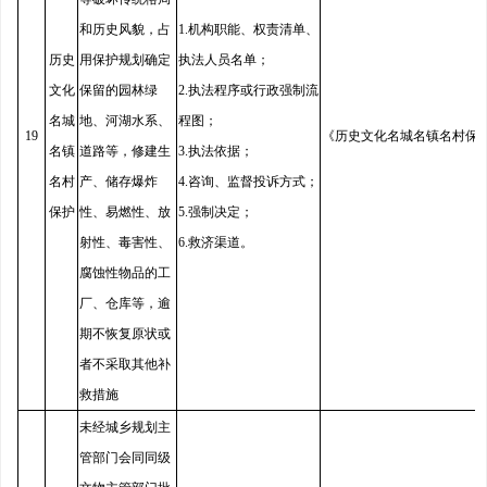
和历史风貌，占
1.机构职能、权责清单、
历史
用保护规划确定
执法人员名单；
文化
保留的园林绿
2.执法程序或行政强制流
名城
地、河湖水系、
程图；
19
《历史文化名城名镇名村保
名镇
道路等，修建生
3.执法依据；
名村
产、储存爆炸
4.咨询、监督投诉方式；
保护
性、易燃性、放
5.强制决定；
射性、毒害性、
6.救济渠道。
腐蚀性物品的工
厂、仓库等，逾
期不恢复原状或
者不采取其他补
救措施
未经城乡规划主
管部门会同同级