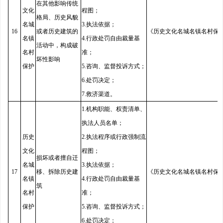
在其他影响传统
文化
程图；
格局、历史风貌
名城
3.执法依据；
16
或者历史建筑的
《历史文化名城名镇名村保
名镇
4.行政处罚自由裁量基
活动中，构成破
名村
准；
坏性影响
保护
5.咨询、监督投诉方式；
6.处罚决定；
7.救济渠道。
1.机构职能、权责清单、
执法人员名单；
历史
2.执法程序或行政强制流
文化
程图；
损坏或者擅自迁
名城
3.执法依据；
17
移、拆除历史建
《历史文化名城名镇名村保
名镇
4.行政处罚自由裁量基
筑
名村
准；
保护
5.咨询、监督投诉方式；
6.处罚决定；