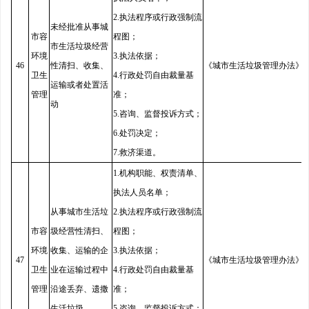
2.执法程序或行政强制流
未经批准从事城
市容
程图；
市生活垃圾经营
环境
3.执法依据；
46
性清扫、收集、
《城市生活垃圾管理办法》
卫生
4.行政处罚自由裁量基
运输或者处置活
管理
准；
动
5.咨询、监督投诉方式；
6.处罚决定；
7.救济渠道。
1.机构职能、权责清单、
执法人员名单；
从事城市生活垃
2.执法程序或行政强制流
市容
圾经营性清扫、
程图；
环境
收集、运输的企
3.执法依据；
47
《城市生活垃圾管理办法》
卫生
业在运输过程中
4.行政处罚自由裁量基
管理
沿途丢弃、遗撒
准；
生活垃圾
5.咨询、监督投诉方式；