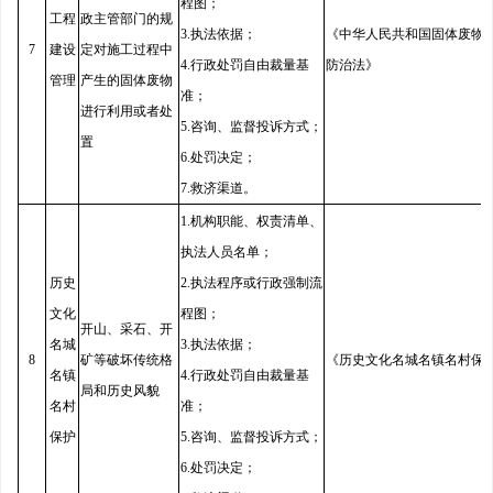
程图；
工程
政主管部门的规
3.执法依据；
《中华人民共和国固体废物
7
建设
定对施工过程中
4.行政处罚自由裁量基
防治法》
管理
产生的固体废物
准；
进行利用或者处
5.咨询、监督投诉方式；
置
6.处罚决定；
7.救济渠道。
1.机构职能、权责清单、
执法人员名单；
历史
2.执法程序或行政强制流
文化
程图；
开山、采石、开
名城
3.执法依据；
8
矿等破坏传统格
《历史文化名城名镇名村保
名镇
4.行政处罚自由裁量基
局和历史风貌
名村
准；
保护
5.咨询、监督投诉方式；
6.处罚决定；