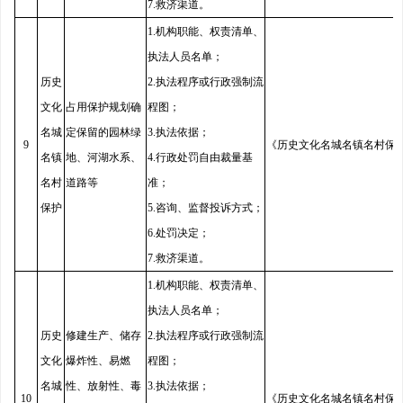
7.救济渠道。
1.机构职能、权责清单、
执法人员名单；
历史
2.执法程序或行政强制流
文化
占用保护规划确
程图；
名城
定保留的园林绿
3.执法依据；
9
《历史文化名城名镇名村保
名镇
地、河湖水系、
4.行政处罚自由裁量基
名村
道路等
准；
保护
5.咨询、监督投诉方式；
6.处罚决定；
7.救济渠道。
1.机构职能、权责清单、
执法人员名单；
历史
修建生产、储存
2.执法程序或行政强制流
文化
爆炸性、易燃
程图；
名城
性、放射性、毒
3.执法依据；
10
《历史文化名城名镇名村保