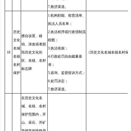
7.救济渠道。
1.机构职能、权责清单、
执法人员名单；
历史
2.执法程序或行政强制流
擅自设置、移
文化
程图；
动、涂改或者损
名城
3.执法依据；
18
毁历史文化街
《历史文化名城名镇名村保
名镇
4.行政处罚自由裁量基
区、名镇、名村
名村
准；
标志牌
保护
5.咨询、监督投诉方式；
6.处罚决定；
7.救济渠道。
在历史文化名
城、名镇、名村
保护范围内，开
山、采石、开矿
等破坏传统格局