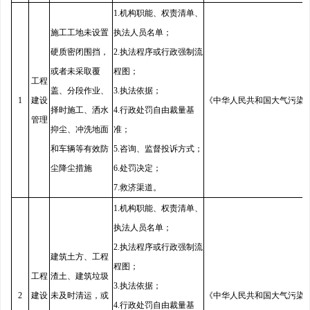
1.机构职能、权责清单、
施工工地未设置
执法人员名单；
硬质密闭围挡，
2.执法程序或行政强制流
或者未采取覆
程图；
工程
盖、分段作业、
3.执法依据；
1
建设
《中华人民共和国大气污染
择时施工、洒水
4.行政处罚自由裁量基
管理
抑尘、冲洗地面
准；
和车辆等有效防
5.咨询、监督投诉方式；
尘降尘措施
6.处罚决定；
7.救济渠道。
1.机构职能、权责清单、
执法人员名单；
2.执法程序或行政强制流
建筑土方、工程
程图；
工程
渣土、建筑垃圾
3.执法依据；
2
建设
未及时清运，或
《中华人民共和国大气污染
4.行政处罚自由裁量基