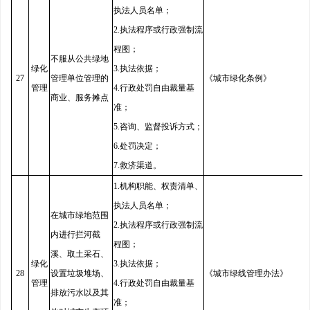
执法人员名单；
2.执法程序或行政强制流
程图；
不服从公共绿地
绿化
3.执法依据；
27
管理单位管理的
《城市绿化条例》
管理
4.行政处罚自由裁量基
商业、服务摊点
准；
5.咨询、监督投诉方式；
6.处罚决定；
7.救济渠道。
1.机构职能、权责清单、
执法人员名单；
在城市绿地范围
2.执法程序或行政强制流
内进行拦河截
程图；
溪、取土采石、
绿化
3.执法依据；
28
设置垃圾堆场、
《城市绿线管理办法》
管理
4.行政处罚自由裁量基
排放污水以及其
准；