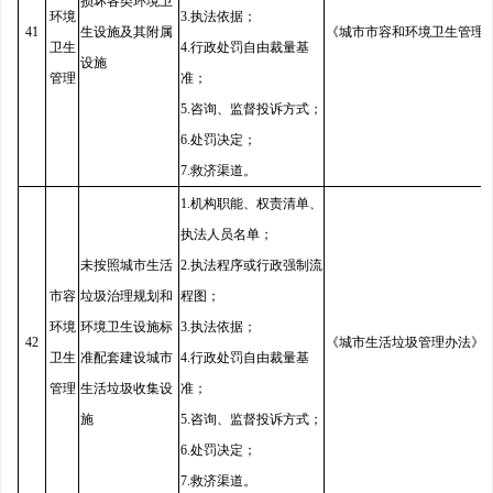
损坏各类环境卫
环境
3.执法依据；
41
生设施及其附属
《城市市容和环境卫生管理
卫生
4.行政处罚自由裁量基
设施
管理
准；
5.咨询、监督投诉方式；
6.处罚决定；
7.救济渠道。
1.机构职能、权责清单、
执法人员名单；
未按照城市生活
2.执法程序或行政强制流
市容
垃圾治理规划和
程图；
环境
环境卫生设施标
3.执法依据；
42
《城市生活垃圾管理办法》
卫生
准配套建设城市
4.行政处罚自由裁量基
管理
生活垃圾收集设
准；
施
5.咨询、监督投诉方式；
6.处罚决定；
7.救济渠道。