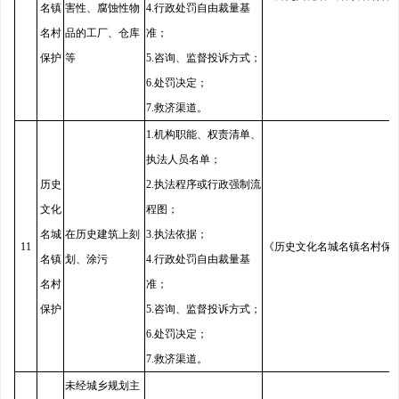
名镇
害性、腐蚀性物
4.行政处罚自由裁量基
名村
品的工厂、仓库
准；
保护
等
5.咨询、监督投诉方式；
6.处罚决定；
7.救济渠道。
1.机构职能、权责清单、
执法人员名单；
历史
2.执法程序或行政强制流
文化
程图；
名城
在历史建筑上刻
3.执法依据；
11
《历史文化名城名镇名村保
名镇
划、涂污
4.行政处罚自由裁量基
名村
准；
保护
5.咨询、监督投诉方式；
6.处罚决定；
7.救济渠道。
未经城乡规划主