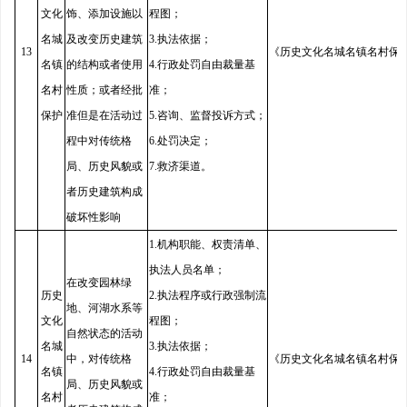
文化
饰、添加设施以
程图；
名城
及改变历史建筑
3.执法依据；
13
《历史文化名城名镇名村保
名镇
的结构或者使用
4.行政处罚自由裁量基
名村
性质；或者经批
准；
保护
准但是在活动过
5.咨询、监督投诉方式；
程中对传统格
6.处罚决定；
局、历史风貌或
7.救济渠道。
者历史建筑构成
破坏性影响
1.机构职能、权责清单、
执法人员名单；
在改变园林绿
历史
2.执法程序或行政强制流
地、河湖水系等
文化
程图；
自然状态的活动
名城
3.执法依据；
14
中，对传统格
《历史文化名城名镇名村保
名镇
4.行政处罚自由裁量基
局、历史风貌或
名村
准；