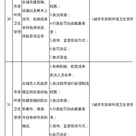
在城市建筑物、
市容
程图；
设施以及树木上
环境
3.执法依据；
30
涂写、刻画或者
《城市市容和环境卫生管理
卫生
4.行政处罚自由裁量基
未经批准张挂、
管理
准；
张贴宣传品等
5.咨询、监督投诉方式；
6.处罚决定；
7.救济渠道。
1.机构职能、权责清单、
执法人员名单；
在城市人民政府
2.执法程序或行政强制流
市容
规定的街道的临
程图；
环境
街建筑物的阳台
3.执法依据；
31
《城市市容和环境卫生管理
卫生
和窗外，堆放、
4.行政处罚自由裁量基
管理
吊挂有碍市容的
准；
物品
5.咨询、监督投诉方式；
6.处罚决定；