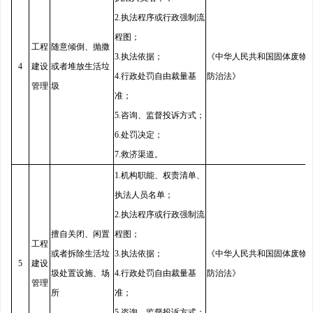
2.执法程序或行政强制流
程图；
工程
随意倾倒、抛撒
3.执法依据；
《中华人民共和国固体废物
4
建设
或者堆放生活垃
4.行政处罚自由裁量基
防治法》
管理
圾
准；
5.咨询、监督投诉方式；
6.处罚决定；
7.救济渠道。
1.机构职能、权责清单、
执法人员名单；
2.执法程序或行政强制流
擅自关闭、闲置
程图；
工程
或者拆除生活垃
3.执法依据；
《中华人民共和国固体废物
5
建设
圾处置设施、场
4.行政处罚自由裁量基
防治法》
管理
所
准；
5.咨询、监督投诉方式；