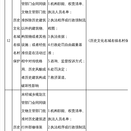
管部门会同同级
1.机构职能、权责清单、
文物主管部门批
执法人员名单；
历史
准拆除历史建筑
2.执法程序或行政强制流
文化
以外的建筑物、
程图；
名城
构筑物或者其他
3.执法依据；
12
《历史文化名城名镇名村保
名镇
设施；或者经批
4.行政处罚自由裁量基
名村
准但是在活动过
准；
保护
程中对传统格
5.咨询、监督投诉方式；
局、历史风貌或
6.处罚决定；
者历史建筑构成
7.救济渠道。
破坏性影响
未经城乡规划主
管部门会同同级
文物主管部门批
1.机构职能、权责清单、
准对历史建筑进
执法人员名单；
历史
行外部修缮装
2.执法程序或行政强制流