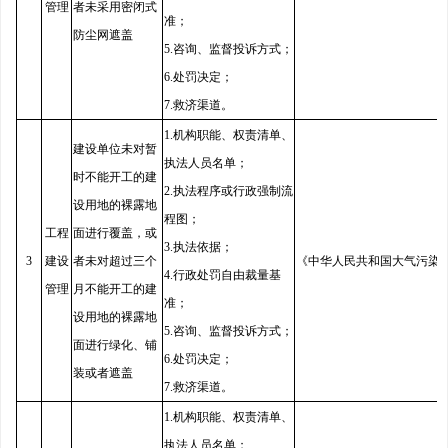
管理
者未采用密闭式
准；
防尘网遮盖
5.咨询、监督投诉方式；
6.处罚决定；
7.救济渠道。
1.机构职能、权责清单、
建设单位未对暂
执法人员名单；
时不能开工的建
2.执法程序或行政强制流
设用地的裸露地
程图；
工程
面进行覆盖，或
3.执法依据；
3
建设
者未对超过三个
《中华人民共和国大气污染
4.行政处罚自由裁量基
管理
月不能开工的建
准；
设用地的裸露地
5.咨询、监督投诉方式；
面进行绿化、铺
6.处罚决定；
装或者遮盖
7.救济渠道。
1.机构职能、权责清单、
执法人员名单；