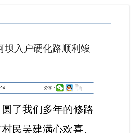
河坝入户硬化路顺利竣
194
分享：
，圆了我们多年的修路
村村民吴建满心欢喜、