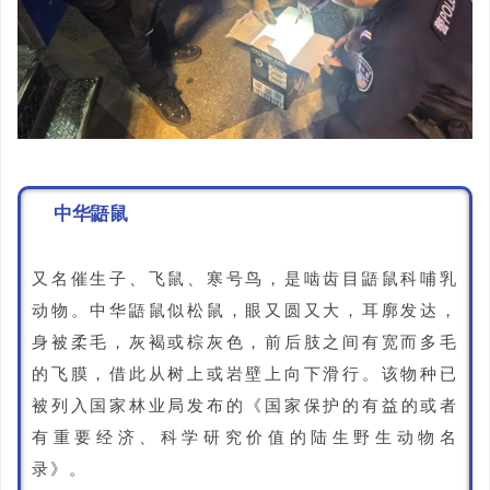
中华鼯鼠
又名催生子、飞鼠、寒号鸟，是啮齿目鼯鼠科哺乳
动物。中华鼯鼠似松鼠，眼又圆又大，耳廓发达，
身被柔毛，灰褐或棕灰色，前后肢之间有宽而多毛
的飞膜，借此从树上或岩壁上向下滑行。该物种已
被
列入
国家林业局发布的
《国家保护的有益的或者
有重要经济、科学研究价值的陆生野生动物名
录》。