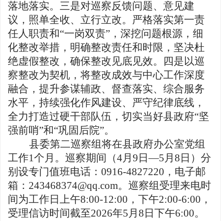
落地落实。三是对巡察反馈问题、意见建
议，照单全收、立行立改。严格落实第一责
任人职责和
“一岗双责”，深挖问题根源，细
化整改举措，明确整改责任和时限，坚决杜
绝虚假整改，确保整改见底见效。四是以巡
察整改为契机，将整改成效与中心工作深度
融合，提升参谋辅政、督查落实、综合服务
水平，持续强化作风建设、严守纪律底线，
全力打造过硬干部队伍，切实当好县政府“坚
强前哨”和“巩固后院”。
县委
第二
巡察组
将在县政府办公室党组
工作
1
个月。巡察期间（
4
月
9
日
—
5
月
8
日）分
别设专门值班电话：
0916-4827220
，
电子邮
箱
：
243468374@qq.com
。巡察组
受理来电时
间为工作日
上午
8:00
-12
:00
，
下午
2
:00
-6
:00
，
受理信访时间截至
2026
年
5
月
8
日
下午
6
:00
。