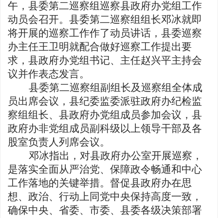
午，县委第二巡察组巡察县政府办党组工作
动员会召开。
县委
第
二
巡察组组长
邓冰
就即
将开展的巡察工作作了动员讲话，
县委
巡察
办
主任王卫明
就配合做好巡察工作提出要
求，
县政府办党组书记、
主任赵兴平
主持会
议并作表态发言。
县委
第
二
巡察组副组长及巡察组全体成
员出席会议，
县纪委监委派驻政府办纪检监
察组组长、县政府办
党组成员参加会议，
县
政府办非党组成员副科级以上领导干部及各
股室负责人列席会议。
邓冰指出，对县政府办公室开展巡察，
是落实全面从严治党、保障政令畅通和中心
工作落地的关键举措。督促县政府办在思
想、政治、行动上同党中央保持高度一致，
确保中央、省委、市委、县委各级决策部署