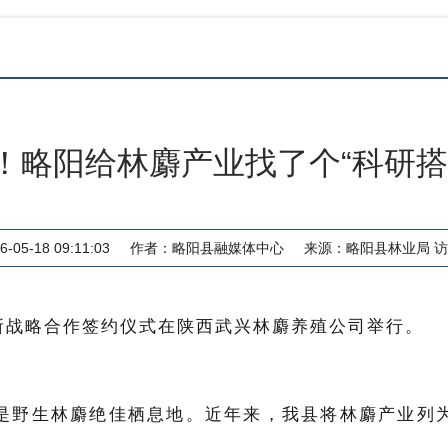
！略阳给林麝产业找了个“科研搭
05-18 09:11:03
作者：
略阳县融媒体中心
来源：
略阳县林业局
访
所
战略合作
签约仪式在陕西武兴林麝养殖公司
举行。
是野生林麝绝佳栖息地。
近年来，我县将林麝产业列