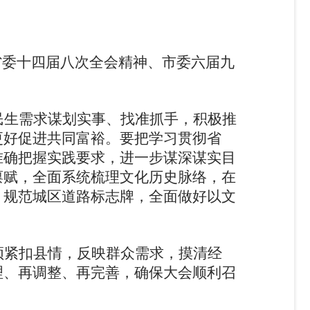
省委十四届八次全会精神、市委六届九
。
民生需求谋划实事、找准抓手，积极推
更好促进共同富裕。
要
把学习贯彻省
准确把握实践要求，进一步谋深谋实目
禀赋，全面系统梳理文化历史脉络，在
、
规范
城区道路标志牌
，全面
做好以文
须紧扣县情
，反映
群众需求，摸清经
理、再调整、再完善，确保大会顺利召