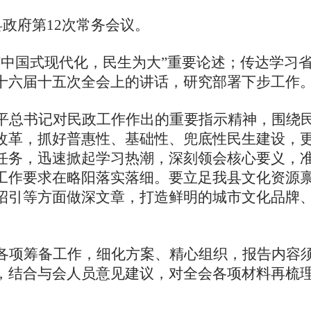
县政府第
1
2
次常务会议。
“中国式现代化，民生为大”重要论述；传达学习
十六届十五次全会上的讲话，研究部署下步工作
平总书记对民政工作作出的重要指示精神，围绕
改革，抓好普惠性、基础性、兜底性民生建设，
任务，迅速掀起学习热潮，
深刻领会核心要义，
工作要求在略阳落实落细。
要
立足我
县
文化资源
招引
等方面做深文章，打造鲜明的城市文化品牌
各项筹备工作
，
细化方案、精心组织
，
报告
内容
，
结合与会人员意见建议，对全会各项材料再梳