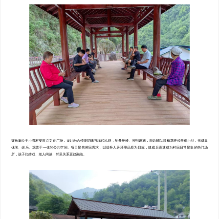
该长廊位于小湾村安置点文化广场，设计融合传统韵味与现代风格，配备座椅、照明设施，周边辅以绿植花卉和景观小品，形成集
休闲、娱乐、观赏于一体的公共空间。项目聚焦村民需求，以提升人居环境品质为目标，建成后迅速成为村民日常聚集的热门场
所，孩子们嬉戏、老人闲谈，邻里关系更趋融洽。